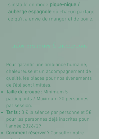
s'installe en mode
pique-nique /
auberge espagnole
où chacun partage
ce qu'il a envie de manger et de boire.
Infos pratiques & Inscriptions
Pour garantir une ambiance humaine,
chaleureuse et un accompagnement de
qualité, les places pour nos événements
de l'été sont limitées.
Taille du groupe :
Minimum 5
participants / Maximum 20 personnes
par session.
Tarifs :
8 € la séance par personne et 5€
pour les personnes déjà inscrites pour
l'année 2026/27
Comment réserver ?
Consultez notre