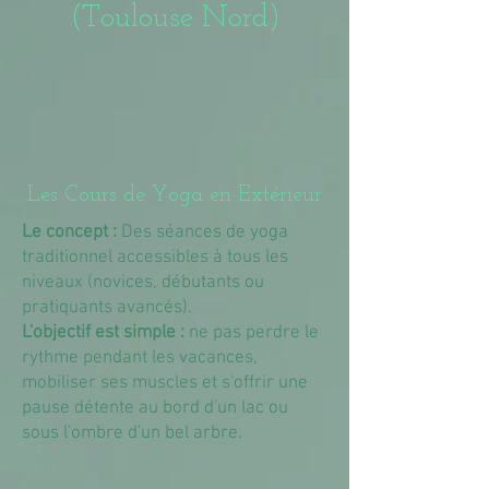
(Toulouse Nord)
Les Cours de Yoga en Extérieur
Le concept :
Des séances de yoga
traditionnel accessibles à tous les
niveaux (novices, débutants ou
pratiquants avancés).
L'objectif est simple :
ne pas perdre le
rythme pendant les vacances,
mobiliser ses muscles et s'offrir une
pause détente au bord d'un lac ou
sous l'ombre d'un bel arbre.