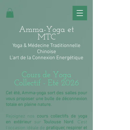
Amma-Yoga et
MTC
Yoga & Médecine Traditionnelle
Chinoise
L'art de la Connexion Energétique
Cours de Yoga
Collectif - Eté 2026
Cet été, Amma-yoga sort des salles pour
vous proposer une bulle de déconnexion
totale en pleine nature.
Rejoignez nos
cours collectifs de yoga
en extérieur
sur
Toulouse Nord
. C'est
l'occasion idéale de
pratiquer, respirer et