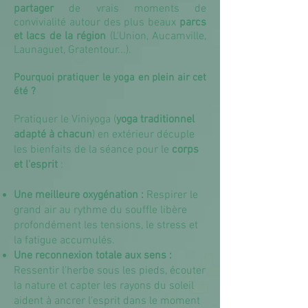
partager
de vrais moments de
convivialité autour des plus beaux
parcs
et lacs de la région
(L'Union, Aucamville,
Launaguet, Gratentour...).
Pourquoi pratiquer le yoga en plein air cet
été ?
Pratiquer le Viniyoga (
yoga traditionnel
adapté à chacun
) en extérieur décuple
les bienfaits de la séance pour le
corps
et l'esprit
:
Une meilleure oxygénation :
Respirer le
grand air au rythme du souffle libère
profondément les tensions, le stress et
la fatigue accumulés.
Une reconnexion totale aux sens :
Ressentir l'herbe sous les pieds, écouter
la nature et capter les rayons du soleil
aident à ancrer l'esprit dans le moment