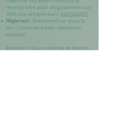
calendrier des dates ci-dessous et
réservez votre place obligatoirement par
SMS, une semaine avant.
0659200097
Règlement :
Directement sur place le
jour J (merci de prévoir l'appoint en
espèces).
Attention !!! Cours confirmé en fonction
de la météo !
Tu souhaites organiser un cours
chez Toi ?
Que ce soit pour
partager un moment
privilégié avec tes amis
ou pour
ouvrir
ton jardin à des personnes de l'extérieur
,
c'est avec grand plaisir que nous ferons
le déplacement.
En remerciement de ton accueil, sache
que le cours t'est offert
. N'hésite pas à