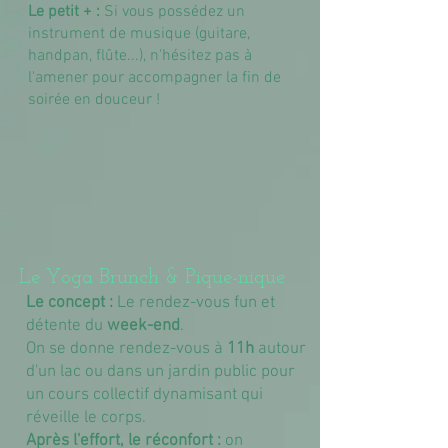
Le petit + :
Si vous possédez un
instrument de musique (guitare,
handpan, flûte...), n'hésitez pas à
l'amener pour accompagner la fin de
soirée en douceur !
Le Yoga Brunch & Pique-nique
Le concept :
Le rendez-vous fun et
détente du
week-end
.
On se donne rendez-vous à
11h
autour
d'un lac ou dans un jardin public pour
un cours collectif dynamisant qui
réveille le corps.
Après l'effort, le réconfort :
on