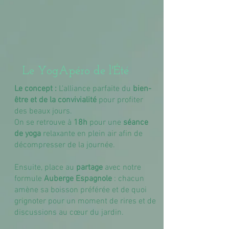
Le YogApéro de l'Été
Le concept :
L'alliance parfaite du
bien-
être et de la convivialité
pour profiter
des beaux jours.
On se retrouve à
18h
pour une
séance
de yoga
relaxante en plein air afin de
décompresser de la journée.
Ensuite, place au
partage
avec notre
formule
Auberge Espagnole
: chacun
amène sa boisson préférée et de quoi
grignoter pour un moment de rires et de
discussions au cœur du jardin.