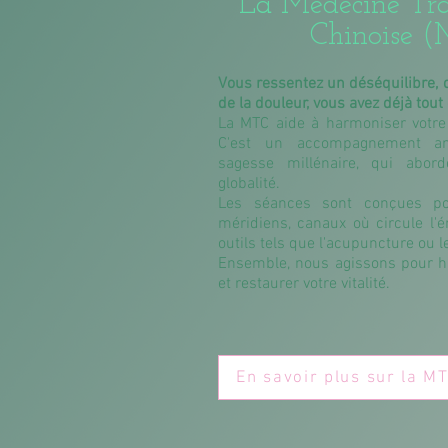
La Médecine Tra
Chinoise 
Vous ressentez un déséquilibre, de
de la douleur, vous avez déjà tout
La MTC aide à harmoniser votre 
C'est un accompagnement anc
sagesse millénaire, qui abor
globalité.
Les séances sont conçues pou
méridiens, canaux où circule l'é
outils tels que l'acupuncture ou 
Ensemble, nous agissons pour h
et restaurer votre vitalité.
En savoir plus sur la M