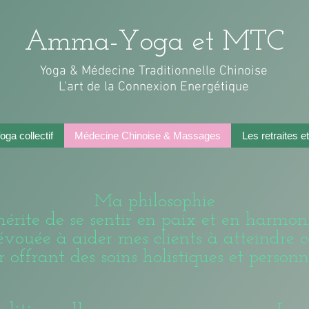
Amma-Yoga et MTC
Yoga & Médecine Traditionnelle Chinoise
L'art de la Connexion Energétique
ga collectif
Médecine Chinoise & Massages
Les retraites 
Ma philosophie
rite de se sentir en paix et en harmoni
 dévouée à aider mes clients à atteindre c
r offrant des soins holistiques et personn