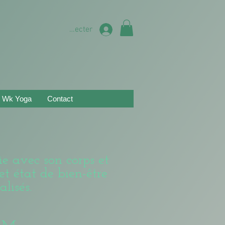
Se connecter
et Wk Yoga
Contact
e avec son corps et
et état de bien-être
alisés.