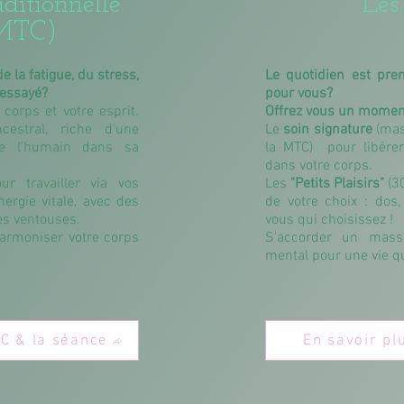
ditionnelle
Les
(MTC)
 la fatigue, du stress,
Le quotidien est pr
 essayé?
pour vous?
corps et votre esprit.
Offrez vous un momen
estral, riche d'une
Le
soin signature
(mas
de l'humain dans sa
la MTC) pour libérer
dans votre corps.
r travailler via vos
Les
"Petits Plaisirs"
(30
nergie vitale, avec des
de votre choix : dos,
les ventouses.
vous qui choisissez !
armoniser votre corps
S'accorder un massa
mental pour une vie q
TC & la séance
En savoir pl