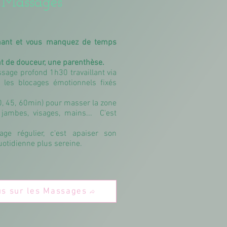
 Massages
enant et vous manquez de temps
t de douceur, une parenthèse.
sage profond 1h30 travaillant via
 les blocages émotionnels fixés
, 45, 60min) pour masser la zone
 jambes, visages, mains... C'est
ge régulier, c'est apaiser son
uotidienne plus sereine.
us sur les Massages