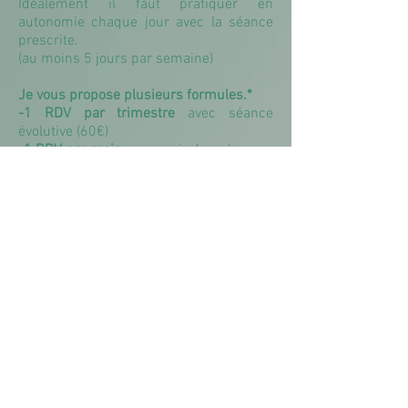
Idéalement il faut pratiquer en
autonomie chaque jour avec la séance
prescrite.
(au moins 5 jours par semaine)
Je vous propose plusieurs formules.*
-1 RDV par trimestre
avec séance
évolutive (60€)
-1 RDV par mois
pour avoir des séances
évolutives et moins répétitives
120€/3mois (1xmois)
-1 RDV par semaine
approfondissement
de 2 séquences par mois, avec
réajustements. Cela permet d'avoir un
soutien et de maintenir une motivation
constante. 120€/ mois ( 1xsemaine)
-Possibilité de commander un audio
pour chaque séance. (non compris dans
les formules).
En cabinet ou à domicile
​​*hors frais déplacements