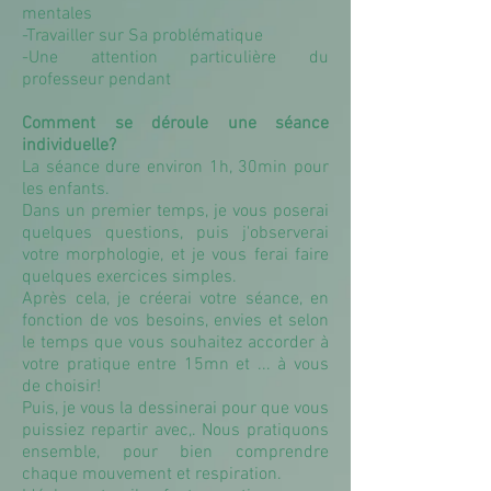
mentales
-Travailler sur Sa problématique
-Une attention particulière du
professeur pendant
Comment se déroule une séance
individuelle?
La séance dure environ 1h, 30min pour
les enfants.
Dans un premier temps, je vous poserai
quelques questions, puis j'observerai
votre morphologie, et je vous ferai faire
quelques exercices simples.
Après cela, je créerai votre séance, en
fonction de vos besoins, envies et selon
le temps que vous souhaitez accorder à
votre pratique entre 15mn et ... à vous
de choisir!
Puis, je vous la dessinerai pour que vous
puissiez repartir avec,. Nous pratiquons
ensemble, pour bien comprendre
chaque mouvement et respiration.