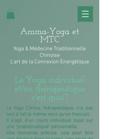
Amma-Yoga et
MTC
Yoga & Médecine Traditionnelle
Chinoise
L'art de la Connexion Energétique
Le Yoga individuel
et/ou thérapeutique
c'est quoi?
Le Yoga Cikitsa, thérapeutique, n'a pas
tout à fait le même sens qu'en français.
Il s'agit d'un cours individuel basé sur
une "problématique" personnelle.
Une demande précise, cela peut être