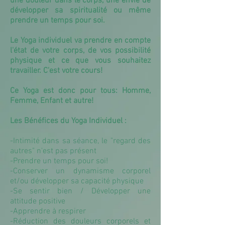
une douleur dans le corps, une envie de
développer sa spiritualité ou même
prendre un temps pour soi.
Le Yoga individuel va prendre en compte
l'état de votre corps, de vos possibilité
physique et ce que vous souhaitez
travailler. C'est votre cours!
Ce Yoga est donc pour tous: Homme,
Femme, Enfant et autre!
Les Bénéfices du Yoga Individuel
:
-Intimité dans sa séance, le "regard des
autres" n'est pas présent
-Prendre un temps pour soi!
-Conserver un dynamisme corporel
et/ou développer sa capacité physique
-Se sentir bien / Développer une
attitude positive
-Apprendre à respirer
-Réduction des douleurs corporels et