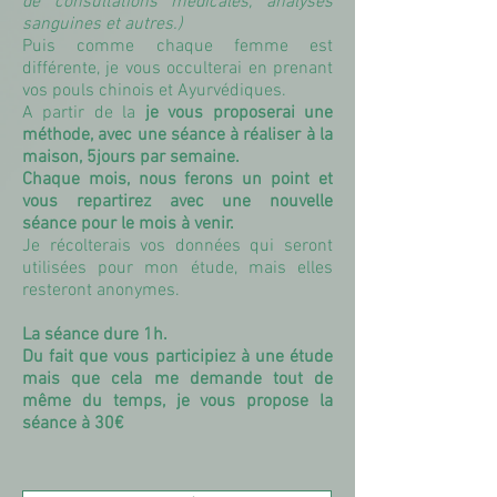
de consultations médicales, analyses
sanguines et autres.)
Puis comme chaque femme est
différente, je vous occulterai en prenant
vos pouls chinois et Ayurvédiques.
A partir de la
je vous proposerai une
méthode, avec une séance à réaliser à la
maison, 5jours par semaine.
Chaque mois, nous ferons un point et
vous repartirez avec une nouvelle
séance pour le mois à venir.
Je récolterais vos données qui seront
utilisées pour mon étude, mais elles
resteront anonymes.
La séance dure 1h.
Du fait que vous
participiez
à une étude
mais que cela me demande tout de
même du temps, je vous propose la
séance à 30€