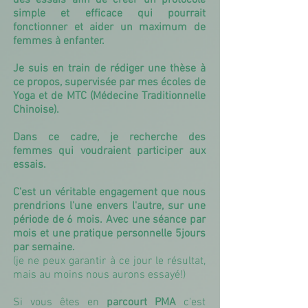
des essais afin de créer un protocole
simple et efficace qui pourrait
fonctionner et aider un maximum de
femmes à enfanter.
Je suis en train de rédiger une thèse à
ce propos, supervisée par mes écoles de
Yoga et de MTC (Médecine Traditionnelle
Chinoise).
Dans ce cadre, je recherche des
femmes qui voudraient participer aux
essais.
C'est un véritable engagement que nous
prendrions l'une envers l'autre, sur une
période de 6 mois. Avec une séance par
mois et une pratique personnelle 5jours
par semaine.
(je ne peux garantir à ce jour le résultat,
mais au moins nous aurons essayé!)
Si
vous êtes en
parcourt PMA
c'est