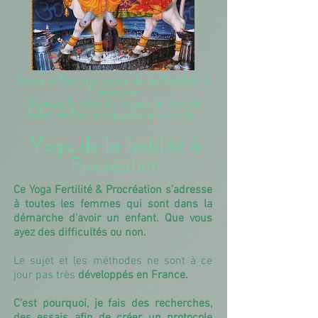
Shiva & Pârvatî, dieux de la Fertilité &
Procréation
Skanka le bébé du couple & Ganesh
bébé de Pârvatî qu'elle a eu seule.
Yoga de la fertilité &
Procréation
Ce Yoga Fertilité & Procréation s'adresse
à toutes les femmes qui sont dans la
démarche d'avoir un enfant. Que vous
ayez des difficultés ou non.
Le sujet et les méthodes ne sont à ce
jour pas très
développés en France.
C'est pourquoi, je fais des recherches,