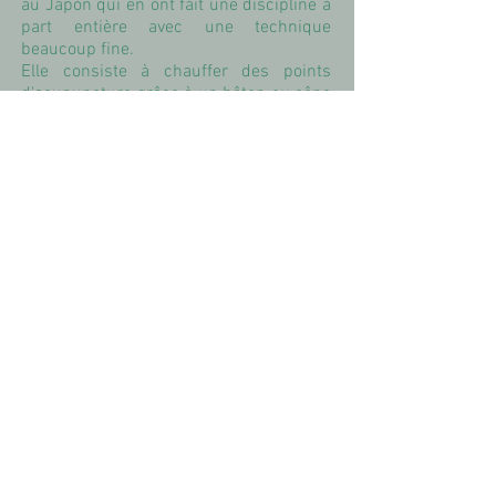
au Japon qui en ont fait une discipline à
part entière avec une technique
beaucoup fine.
Elle consiste à chauffer des points
d'acupuncture grâce à un bâton ou cône
de moxa. Ce dernier est fabriqué à l'aide
de feuilles d'armoise séchées et
réduites en poudre.
Selon votre Bilan Energétique, cette
technique pourrait vous êtes proposée
pour réchauffer votre centre et
améliorer
vos chances de procréation.
Pour des raisons techniques, je ne peux
vous proposer ce soin qu'a domicile
(sous condition de ne pas avoir de
détecteur de fumé ou attendre les beaux
jours)
La séance dure 1h.